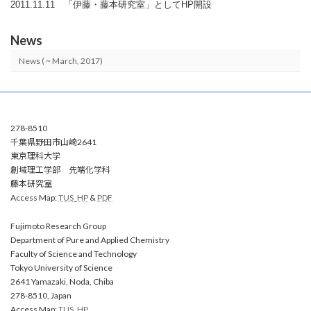
2011.11.11 「伊藤・藤本研究室」としてHP開設
News
News ( ~ March, 2017)
278-8510
千葉県野田市山崎2641
東京理科大学
創域理工学部 先端化学科
藤本研究室
Access Map:
TUS_HP
&
PDF
Fujimoto Research Group
Department of Pure and Applied Chemistry
Faculty of Science and Technology
Tokyo University of Science
2641 Yamazaki, Noda, Chiba
278-8510, Japan
Access Map:
TUS_HP