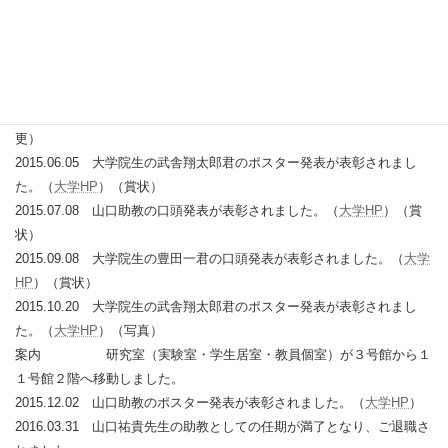
2016.11.15
11月30日（水）18時
より第3食堂１階にて 後期・縦割り
コンパを開催します。
２０１５年度
2015.04.01 研究室HP更新（研究室名「藤本研究室」およびMember変
更）
2015.06.05 大学院生の武舎翔太郎君のポスター発表が表彰されまし
た。（
大学HP
）（賞状）
2015.07.08 山口助教の口頭発表が表彰されました。（
大学HP
）（賞
状）
2015.09.08 大学院生の豊田一君の口頭発表が表彰されました。（
大学
HP
）（賞状）
2015.10.20 大学院生の武舎翔太郎君のポスター発表が表彰されまし
た。（
大学HP
）（写真）
案内 研究室（実験室・学生居室・教員個室）が３号館から１
１号館２階へ移動しました。
2015.12.02 山口助教のポスター発表が表彰されました。（
大学HP
）
2016.03.31 山口祐貴先生の助教としての任期が満了となり、ご退職さ