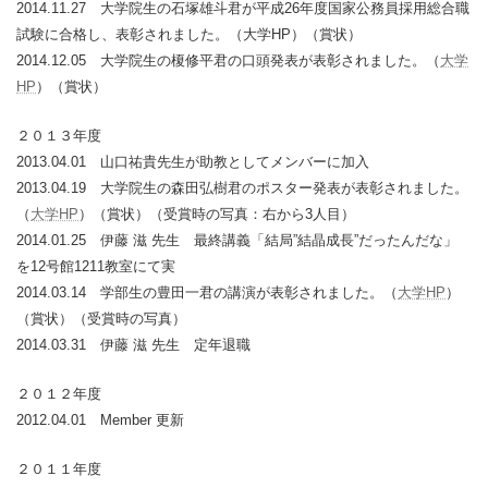
2014.11.27 大学院生の石塚雄斗君が平成26年度国家公務員採用総合職
試験に合格し、表彰されました。（大学HP）（賞状）
2014.12.05 大学院生の榎修平君の口頭発表が表彰されました。（
大学
HP
）（賞状）
２０１３年度
2013.04.01 山口祐貴先生が助教としてメンバーに加入
2013.04.19 大学院生の森田弘樹君のポスター発表が表彰されました。
（
大学HP
）（賞状）（受賞時の写真：右から3人目）
2014.01.25 伊藤 滋 先生 最終講義「結局”結晶成長”だったんだな」
を12号館1211教室にて実
2014.03.14 学部生の豊田一君の講演が表彰されました。（
大学HP
）
（賞状）（受賞時の写真）
2014.03.31 伊藤 滋 先生 定年退職
２０１２年度
2012.04.01 Member 更新
２０１１年度