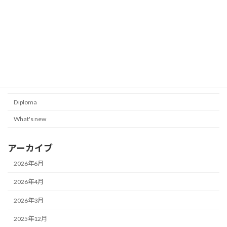
課程１年の冨岡航太郎さんがBest
Poster Award for Young Scientistsを
受賞
08/07/2024
カテゴリー
Award
Diploma
What's new
アーカイブ
2026年6月
2026年4月
2026年3月
2025年12月